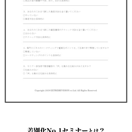
差別化No.1セミナー
？
とは