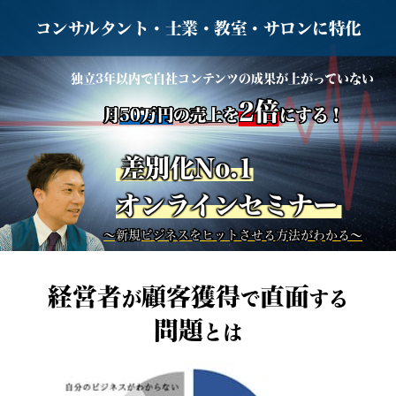
コンサルタント・士業・教室・サロンに特化
独立3年以内で自社コンテンツの成果が上がっていない
2倍
月
50万円
の売上を
にする！
差別化No.1
オンラインセミナー
～新規ビジネスをヒットさせる方法がわかる～
経営者
顧客獲得
直面
が
で
する
差別化プロデューサー 浪間 亮
問題
とは