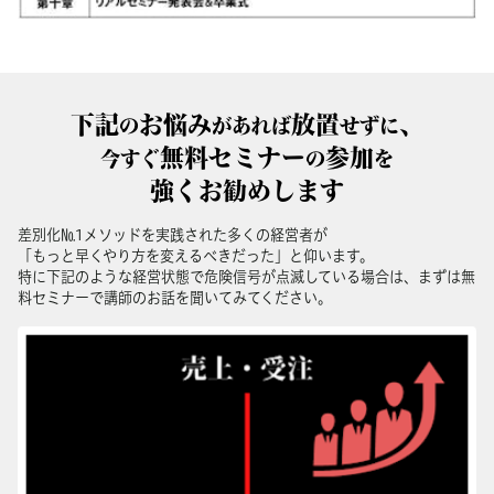
下記
お悩み
放置
、
の
があれば
せずに
無料セミナー
参加
今すぐ
の
を
強くお勧めします
差別化№
1
メソッドを実践された多くの経営者が
「もっと早くやり方を変えるべきだった」と仰います。
特に下記のような経営状態で危険信号が点滅している場合は、まずは無
料セミナーで講師のお話を聞いてみてください。