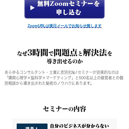
無料Zoomセミナーを
申し込む
ZoomURLは後日メールでお知らせ致します
3時間
問題点
解決法
なぜ
で
と
を
導き出せるのか
あらゆるコンサルタント・士業に差別化№
1
セミナーが効果的なのは
「購買心理学
×
脳科学
×
マーケティング」と
500
名
以上の経営者との個
別相談から導き出された
秘密の
ノウハウにあります。
セミナー
内容
の
自分のビジネスが分からない
講義１