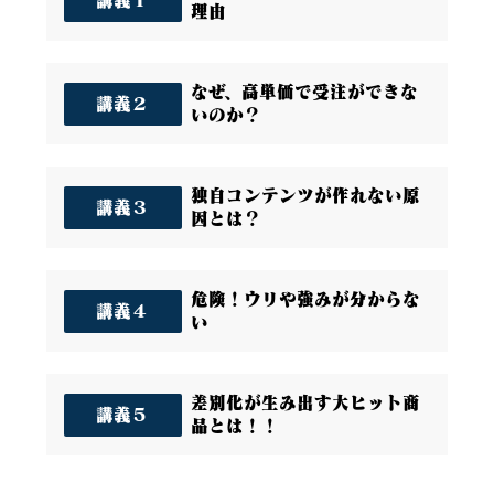
理由
なぜ、高単価で受注ができな
講義２
いのか？
独自コンテンツが作れない原
講義３
因とは？
危険！ウリや強みが分からな
講義４
い
差別化が生み出す大ヒット商
講義５
品とは！！