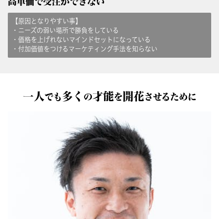
高単価で受注ができない
【
原因となりやすい事
】
・ニーズの弱い場所で勝負をしている
・価格を上げれないマインドセットになっている
・付加価値をつけるマーケティング手法を知らない
一人
多く
才能
開花
でも
の
を
させるために