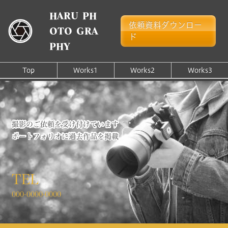
HARU PH
依頼資料ダウンロー
OTO GRA
ド
PHY
Top
Works1
Works2
Works3
撮影のご依頼を受け付けています
ポートフォリオに過去作品を掲載
TEL
000-0000-0000