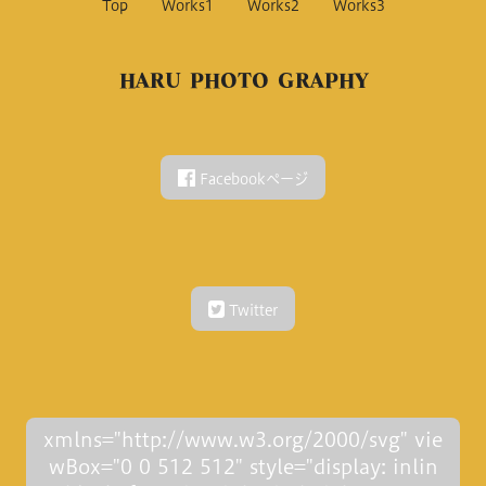
Top
Works1
Works2
Works3
HARU PHOTO GRAPHY
Facebookページ
Twitter
xmlns="http://www.w3.org/2000/svg" vie
wBox="0 0 512 512" style="display: inlin