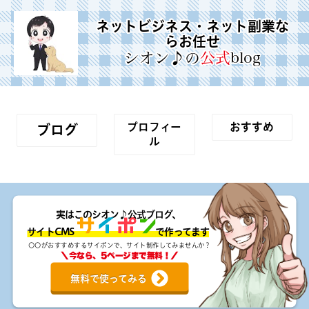
ネットビジネス・ネット副業な
らお任せ
シオン♪の
公式
blog
プロフィー
おすすめ
ブログ
ル
実はこのシオン♪公式ブログ、
サイトCMS で作ってます
〇〇がおすすめするサイポンで、サイト制作してみませんか？
＼今なら、5ページまで無料！／
無料で使ってみる