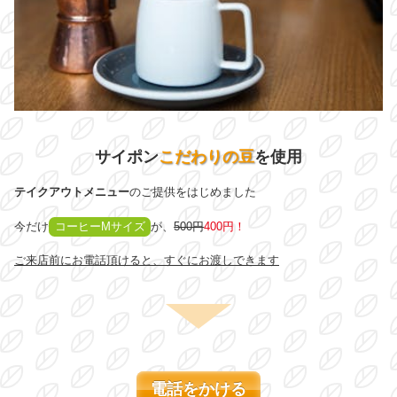
サイポン
こだわりの豆
を使用
テイクアウトメニュー
のご提供をはじめました
今だけ
コーヒーMサイズ
が、
500円
400円！
ご来店前にお電話頂けると、すぐにお渡しできます
電話をかける