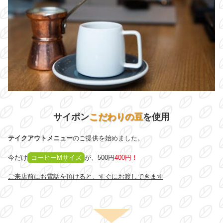
サイポン
こだわりの豆
を使用
テイクアウトメニュー
のご提供を始めました。
今だけ
コーヒーMサイズ
が、
500円
400円
！
ご来店前にお電話を頂けると、すぐにお渡しできます