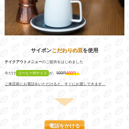
サイポン
こだわりの豆
を使用
テイクアウトメニュー
のご提供をはじめました
今だけ
コーヒーMサイズ
が、
500円
400円！
ご来店前にお電話をいただけると、すぐにお渡しできます。
電話をかける