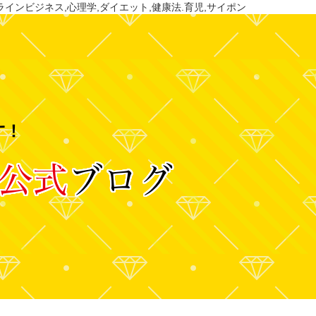
ラインビジネス,心理学,ダイエット,健康法.育児,サイポン
す！
公式
ブログ