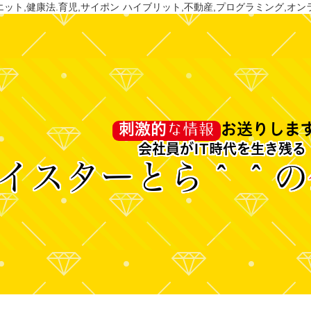
ット,健康法.育児,サイポン ハイブリット,不動産,プログラミング,オン
な
情報
刺激的
お送りしま
会社員がIT時代を生き残る
イスターとら＾＾の