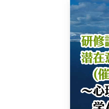
研修
潜在
(催
～心
学ん