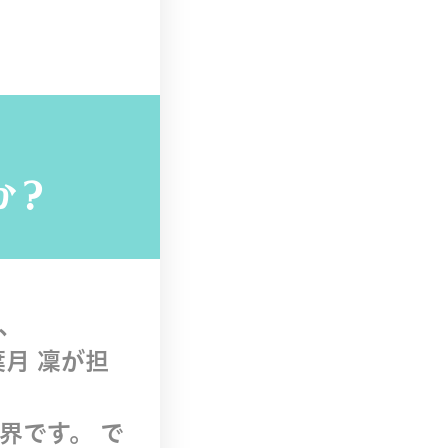
か？
、
月 凜が担
界です。
で