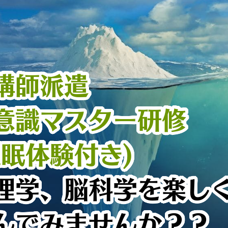
講師派遣
意識マスター研修
眠体験付き)
理学、脳科学を楽し
でみませんか？？