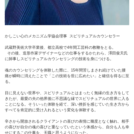
かしこい心のメカニズム学協会理事 スピリチュアルカウンセラー
武蔵野美術大学卒業後、都立高校で4年間工芸科の教鞭をとる。
その後、造形作家デザイナーなどの仕事をするかたわら、澤田俊天氏
に師事しスピリチュアルカウンセリングの技術を身につける。
魂のカウンセリングを体験した際に、15年間苦しまされ続けていた腰
痛が瞬時に消えたことで「この技術を世に広めたい」と確信を得るに至
る。
目に見えない世界や、スピリチュアルとはまったく無縁の生き方をして
きたが、最愛の夫の他界後に不思議な縁でスピリチュアルの世界に入る
ことになる。そういった体験を経て、深い挫折を感じていた生き方から
すべてを肯定的に受け入れるという変化を体験する。
辛さから開放されるクライアントの喜びの表情に幾度となく触れ、相手
の喜びが自分の魂の喜びと重なっていたという体感から、自分も人も幸
せにするこの仕事を、天職と思うようになった。