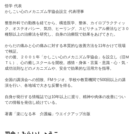
悟学 代表
かしこい心のメカニズム学協会設立 代表理事
整形外科での勤務を経てから、構造医学、整体、カイロプラクティッ
ク、オステオパシー、気功、ヒーリング、スピリチュアル療法など３０
種類以上の治療法を研究し、自身の治療院で効果をあげてきた。
からだの痛みと心の痛みに対する本質的な改善方法を11年かけて現場
で検証。
その後、２００１年「かしこい心のメカニズム学協会」を設立し（旧Ｍ
ＴＬ）、心の癒しスクールを開校。感情・身体・言葉・意識・心・気・
成功法則などのメカニズムや、安全で効果的な活用方を指導。
全国の講演会への招致、FMラジオ、学校や教育機関で500回以上の講
演を行い、各地域で大きな反響を得る。
自身が発行する情報誌では10年以上に渡り、精神や肉体の改善につい
ての情報を発信し続けている。
著書「楽になる本 介護編」ウエイクアップ出版