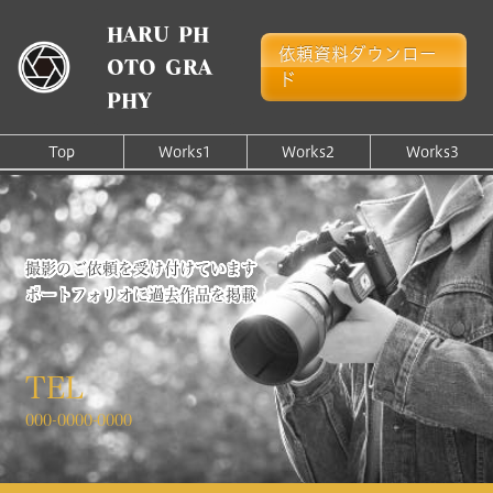
HARU PH
依頼資料ダウンロー
OTO GRA
ド
PHY
Top
Works1
Works2
Works3
撮影のご依頼を受け付けています
ポートフォリオに過去作品を掲載
TEL
000-0000-0000