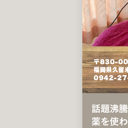
〒830-0
福岡県久留
0942-27
話題沸騰
薬を使わ