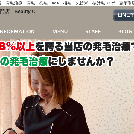
善 育毛治療 育毛 発毛 aga 植毛 久留米 抜け毛 ハゲ 更年
店 Beauty C
LIN
INFORMATION
MENU
STAFF
BLOG
8%以上
を誇る当店の発毛治療
の
発毛治療
にしませんか？