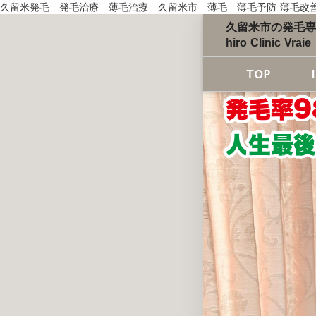
久留米発毛 発毛治療 薄毛治療 久留米市 薄毛 薄毛予防 薄毛改
久留米市の発毛専門
hiro Clinic Vraie
TOP
発毛率9
人
生最後