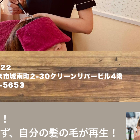
022
米市城南町2-30クリーンリバービル4階
-5653
！
ず、自分の髪の毛が再生！