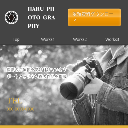
HARU PH
依頼資料ダウンロー
OTO GRA
ド
PHY
Top
Works1
Works2
Works3
撮影のご依頼を受け付けています
ポートフォリオに過去作品を掲載
TEL
000-0000-0000