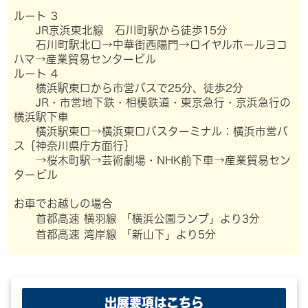
ルート 3
JR京浜東北線 石川町駅から徒歩15分
石川町駅北口→中華街西陽門→ロイヤルホールヨコ
ハマ→産業貿易センタービル
ルート 4
横浜駅東口から市営バスで25分、徒歩2分
JR・市営地下鉄・相模鉄道・東京急行・京浜急行の
横浜駅下車
横浜駅東口→横浜東口バスターミナル：横浜市営バ
ス｛神奈川県庁方面行｝
→桜木町駅→芸術劇場・NHK前下車→産業貿易セン
タービル
お車でお越しの場合
首都高速 横羽線 「横浜公園ランプ」より3分
首都高速 湾岸線 「新山下」より5分
出展要項はこちら