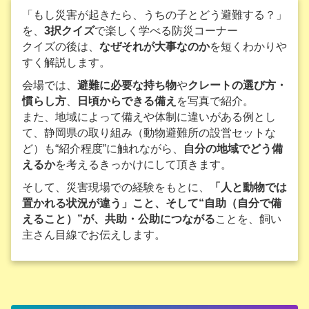
「もし災害が起きたら、うちの子とどう避難する？」
を、
3択クイズ
で楽しく学べる防災コーナー
クイズの後は、
なぜそれが大事なのか
を短くわかりや
すく解説します。
会場では、
避難に必要な持ち物
や
クレートの選び方・
慣らし方
、
日頃からできる備え
を写真で紹介。
また、地域によって備えや体制に違いがある例とし
て、静岡県の取り組み（動物避難所の設営セットな
ど）も“紹介程度”に触れながら、
自分の地域でどう備
えるか
を考えるきっかけにして頂きます。
そして、災害現場での経験をもとに、
「人と動物では
置かれる状況が違う」
こと、そして
“自助（自分で備
えること）”が、共助・公助につながる
ことを、飼い
主さん目線でお伝えします。