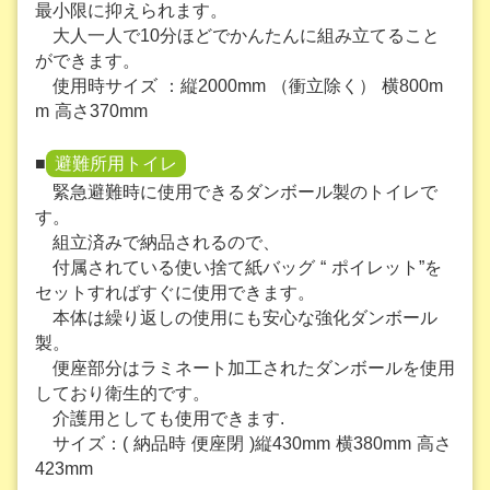
最小限に抑えられます。
大人一人で10分ほどでかんたんに組み立てること
ができます。
使用時サイズ ：縦2000mm （衝立除く） 横800m
m 高さ370mm
■
避難所用トイレ
緊急避難時に使用できるダンボール製のトイレで
す。
組立済みで納品されるので、
付属されている使い捨て紙バッグ “ ポイレット”を
セットすればすぐに使用できます。
本体は繰り返しの使用にも安心な強化ダンボール
製。
便座部分はラミネート加工されたダンボールを使用
しており衛生的です。
介護用としても使用できます.
サイズ：( 納品時 便座閉 )縦430mm 横380mm 高さ
423mm