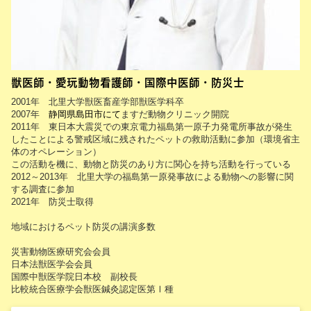
獣医師・愛玩動物看護師・国際中医師・防災士
2001年 北里大学獣医畜産学部獣医学科卒
2007年
静岡県島田市にて
ますだ動物クリニック開院
2011年 東日本大震災での東京電力福島第一原子力発電所事故が発生
したことによる警戒区域に残されたペットの救助活動に参加（環境省主
体のオペレーション）
この活動を機に、動物と防災のあり方に関心を持ち活動を行っている
2012～2013年 北里大学の福島第一原発事故による動物への影響に関
する調査に参加
2021年 防災士取得
地域におけるペット防災の講演多数
災害動物医療研究会会員
日本法獣医学会会員
国際中獣医学院日本校 副校長
比較統合医療学会獣医鍼灸認定医第Ⅰ種