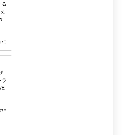
作る
考え
々
07日
ザ
ンラ
E
07日