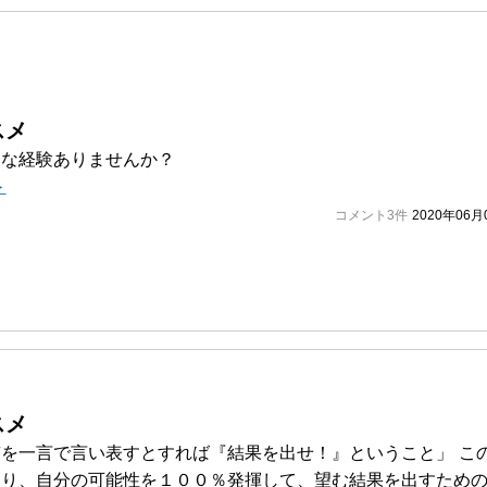
スメ
んな経験ありませんか？
＞
コメント3件
2020年06月
スメ
を一言で言い表すとすれば『結果を出せ！』ということ」 こ
通り、自分の可能性を１００％発揮して、望む結果を出すため