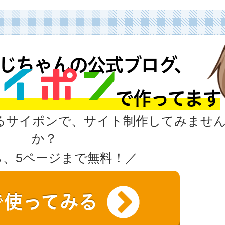
じちゃんの公式ブログ、
MS で作ってます
るサイポンで、サイト制作してみませ
か？
ら、5ページまで無料！／
で使ってみる