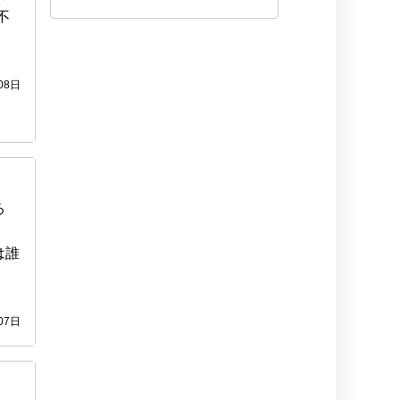
不
08日
る
・
は誰
07日