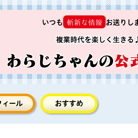
斬新な情報
いつも
お送りし
複業時代を楽しく生きる
わらじちゃんの
公
フィール
おすすめ