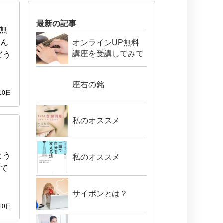
最新の記事
無
進ん
オンラインUP無料
講座を受講してみて
どう
座右の銘
10日
私のオススメ
る
よう
私のオススメ
って
サイポンとは？
10日