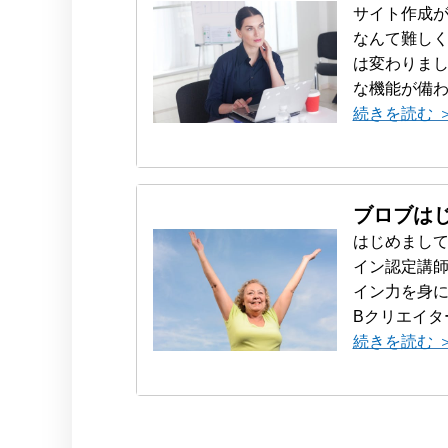
サイト作成が
なんて難し
は変わりまし
な機能が備わ
続きを読む 
ブロブは
はじめまして
イン認定講師
イン力を身に
Bクリエイタ
続きを読む 