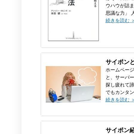
ウハウが詰ま
思議な力」 人
続きを読む 
サイポン
ホームページ
と、サーバー
探し疲れて諦
でもカンタン
続きを読む 
サイポン