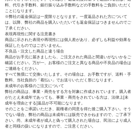
料、代引き手数料、銀行振り込み手数料などの手数料をご負担いただく
ことになります。
※弊社の返金保証は一度限りとなります。一度返品された方について
は、以降、弊社の商品を購入いただいても返金保証はつきませんのでご
了承ください。
表現再現性に関する注意書き
商品に示された表現や再現性には個人差があり、必ずしも利益や効果を
保証したものではございません。
不良品・注文した商品と違う場合
商品がお手元に届きましたら、ご注文された商品と間違いがないかをご
確認ください。万が一、お客様のご注文と異なる商品や不良品の場合は
ご連絡をください。
すべて無償にて交換いたします。その場合は、お手数ですが、送料・手
数料、当社負担の「着払い」でお送りいただく形になります。
未成年のお客様のご注文について
弊社の商品は、事業・商売をする方を対象に作成されています。購入者
がたとえ未成年であっても、事業・商売をされている方は、法律上[未
成年を理由とする]返品が不可能になります。
そのことをご承諾いただき、親権者の同意を得た後ご購入下さい。そう
でない場合、弊社の商品は未成年には販売できかねますので、ご了承下
さい。尚、未成年者が成人と偽って購入された場合は、民法により成人
者と同様の扱いになりますので、ご注意ください。