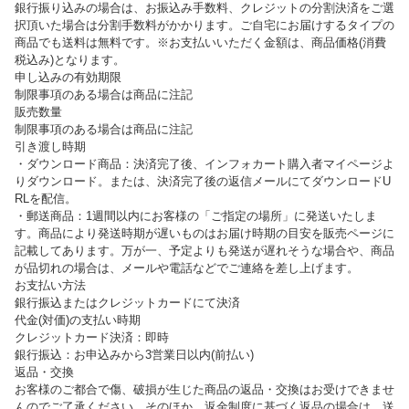
銀行振り込みの場合は、お振込み手数料、クレジットの分割決済をご選
択頂いた場合は分割手数料がかかります。ご自宅にお届けするタイプの
商品でも送料は無料です。※お支払いいただく金額は、商品価格(消費
税込み)となります。
申し込みの有効期限
制限事項のある場合は商品に注記
販売数量
制限事項のある場合は商品に注記
引き渡し時期
・ダウンロード商品：決済完了後、インフォカート購入者マイページよ
りダウンロード。または、決済完了後の返信メールにてダウンロードU
RLを配信。
・郵送商品：1週間以内にお客様の「ご指定の場所」に発送いたしま
す。商品により発送時期が遅いものはお届け時期の目安を販売ページに
記載してあります。万が一、予定よりも発送が遅れそうな場合や、商品
が品切れの場合は、メールや電話などでご連絡を差し上げます。
お支払い方法
銀行振込またはクレジットカードにて決済
代金(対価)の支払い時期
クレジットカード決済：即時
銀行振込：お申込みから3営業日以内(前払い)
返品・交換
お客様のご都合で傷、破損が生じた商品の返品・交換はお受けできませ
んのでご了承ください。そのほか、返金制度に基づく返品の場合は、送