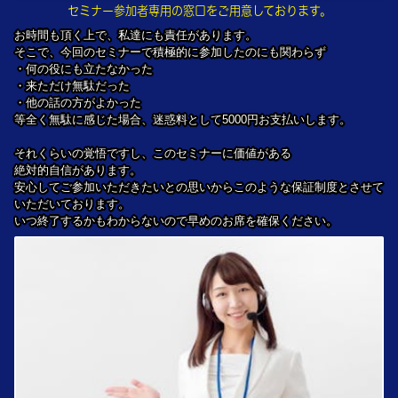
セミナー参加者専用の窓口をご用意しております。
お時間も頂く上で、私達にも責任があります。
そこで、今回のセミナーで積極的に参加したのにも関わらず
・何の役にも立たなかった
・来ただけ無駄だった
・他の話の方がよかった
等全く無駄に感じた場合、迷惑料として5000円お支払いします。
それくらいの覚悟ですし、このセミナーに価値がある
絶対的自信があります。
安心してご参加いただきたいとの思いからこのような保証制度とさせて
いただいております。
いつ終了するかもわからないので早めのお席を確保ください。