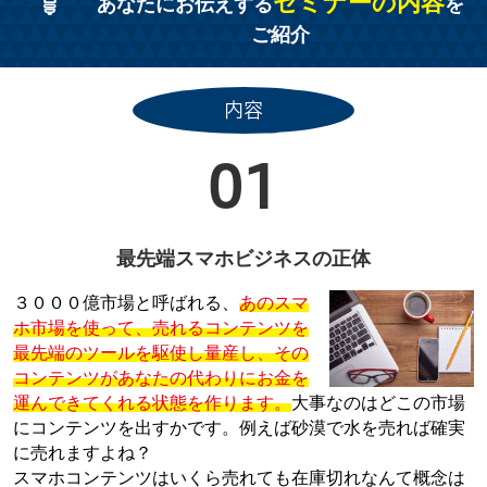
セミナーの内容
あなたにお伝えする
を
ご紹介
内容
01
最先端スマホビジネスの正体
３０００億市場と呼ばれる、
あのスマ
ホ市場を使って、売れるコンテンツを
最先端のツールを駆使し量産し、その
コンテンツがあなたの代わりにお金を
運んできてくれる状態を作ります。
大事なのはどこの市場
にコンテンツを出すかです。例えば砂漠で水を売れば確実
に売れますよね？
スマホコンテンツはいくら売れても在庫切れなんて概念は