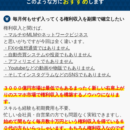
おすすめ
このような方に
します
毎月何もせず入ってくる権利収入を副業で確立したい
権利収入と聞けば、
・マルチやMLMやネットワークビジネス
と思いがちですが今回は全く違います。
・FXや仮想通貨ではありません
・自動売買システムや投資でもありません
・アフィリエイトでもありません
・Youtubeなどの動画や物販でもありません
・そしてインスタグラムなどのSNSでもありません
３０００億円市場は最低でもある
まったく新しい右肩上が
りのスマホ市場で権利収入を構築するノウハウになりま
す
。
スキルも経験も初期費用も不要。
忙しい会社員・自営業の方でも問題なく実戦できますし、
始めて間もなく毎月数十万円という権利収入を得ている６
０代の方もいらっしゃいます。もちろん権利収入なのでず