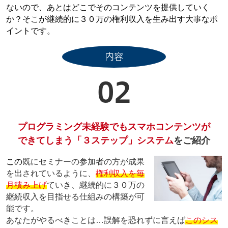
ないので、あとはどこでそのコンテンツを提供していく
か？そこが継続的に３０万の権利収入を生み出す大事なポ
イントです。
内容
02
プログラミング未経験でもスマホコンテンツが
できてしまう「３ステップ」システム
をご紹介
この
既にセミナーの参加者の方が成果
を出されているように、
権利収入を毎
月積み上げ
ていき、継続的に３０万の
継続収入を目指せる仕組みの構築が可
能です。
あなたがやるべきことは…誤解を恐れずに言えば
このシス