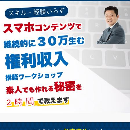
スキル・経験いらず
スマホ
コンテンツ
で
３０万
生む
継続的に
権利収入
ワークショップ
構築
秘密
を
素人
作れる
も
で
で教えます
時間
2