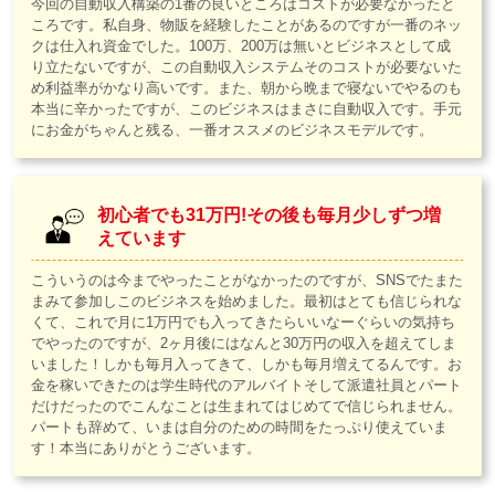
今回の自動収入構築の1番の良いところはコストが必要なかったと
ころです。私自身、物販を経験したことがあるのですが一番のネッ
クは仕入れ資金でした。100万、200万は無いとビジネスとして成
り立たないですが、この自動収入システムそのコストが必要ないた
め利益率がかなり高いです。また、朝から晩まで寝ないでやるのも
本当に辛かったですが、このビジネスはまさに自動収入です。手元
にお金がちゃんと残る、一番オススメのビジネスモデルです。
初心者でも31万円!その後も毎月少しずつ増
えています
こういうのは今までやったことがなかったのですが、SNSでたまた
まみて参加しこのビジネスを始めました。最初はとても信じられな
くて、これで月に1万円でも入ってきたらいいなーぐらいの気持ち
でやったのですが、2ヶ月後にはなんと30万円の収入を超えてしま
いました！しかも毎月入ってきて、しかも毎月増えてるんです。お
金を稼いできたのは学生時代のアルバイトそして派遣社員とパート
だけだったのでこんなことは生まれてはじめてで信じられません。
パートも辞めて、いまは自分のための時間をたっぷり使えていま
す！本当にありがとうございます。