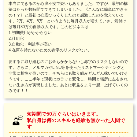
本当にできるのか心底不安で疑いもありました。ですが、最初の構
築はたった数時間でできてしまいました。《こんなに簡単にできる
の！？》と最初は心底びっくりしたのと感激したのを覚えていま
す。2万、4万、8万…というように毎月収入が増えていき、気付け
ば毎月30万の自動収入です。このビジネスは
1.初期費用がかからない
2.仕組化
3.自動化・利益率が高い
4.在庫を持たないための赤字のリスクがない。
要するに取り組むのにお金もかからないし赤字のリスクもないので
す。さらに、メルマガやLINE等を使ったリストマーケティングと
非常に相性が良いので、そちらにも取り組みどんどん稼いでいけそ
うです。ここ半年で現状はガラッと変化し、時間と場所に左右され
ない生き方が実現しました。あとは収益をより一層、上げていくの
みです！！
短期間で50万ぐらいはいきます。
私自身は何のスキルも経験も無かった人間で
す