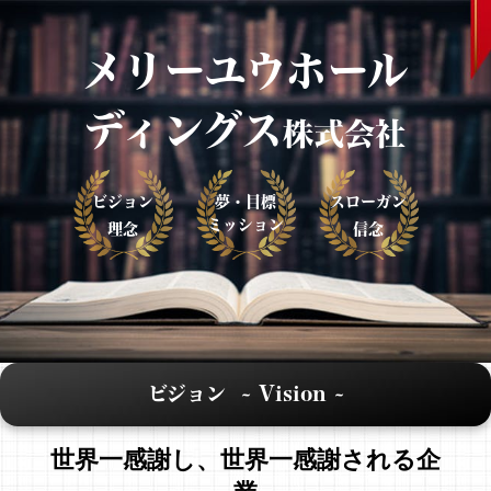
メリーユウホール
ディングス
株式会社
ビジョン
夢・目標
スローガン
ミッション
理念
信念
ビジョン ~ Vision ~
世界一感謝し、世界一感謝される企