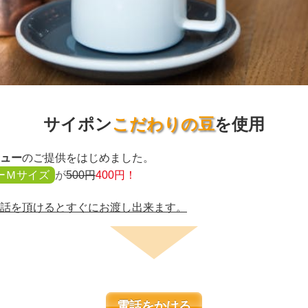
サイポン
こだわりの豆
を使用
ュー
のご提供をはじめました。
ーＭサイズ
が
500円
400円！
話を頂けるとすぐにお渡し出来ます。
電話をかける