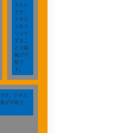
キスト
です。
テキス
トをク
リック
するこ
とで編
集が可
能で
す。
です。テキス
集が可能で