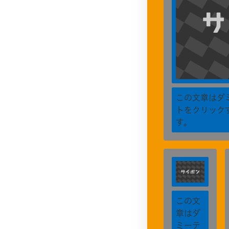
この文章はダ
トをクリック
す。
この文
章はダ
ミーテ