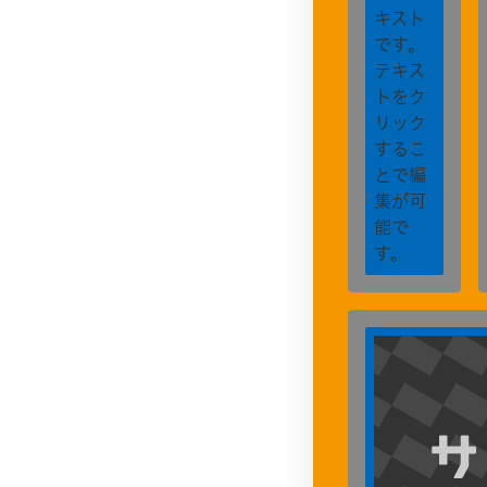
キスト
です。
テキス
トをク
リック
するこ
とで編
集が可
能で
す。