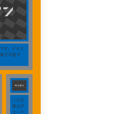
です。テキス
集が可能で
この文
章はダ
ミーテ