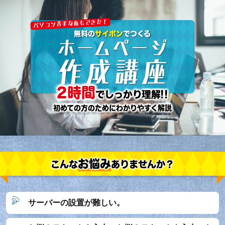
パソコン苦手な私もできた！
無料の
サイポン
でつくる
ホームページ
作成講座
2時間
でしっかり理解!!
初めての方のためにわかりやすく解説
お悩み
こんな
ありませんか？
サーバーの設置が難しい
。