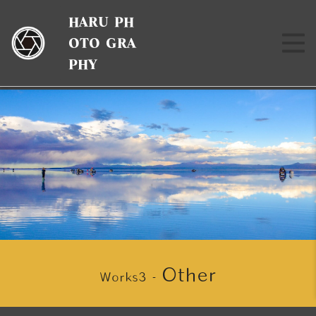
HARU PH
OTO GRA
PHY
Other
Works3 -