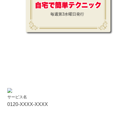
自宅で簡単テクニック
毎週第3水曜日発行
サービス名
0120-XXXX-XXXX