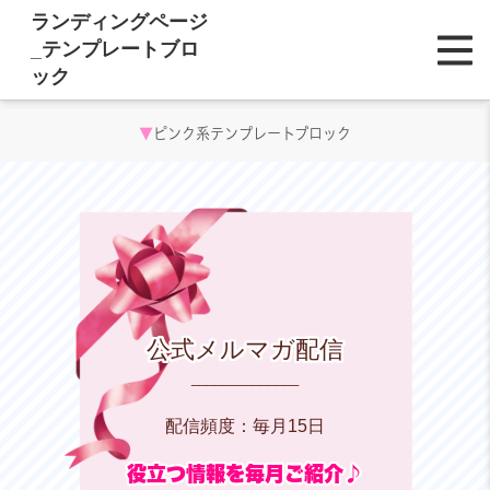
ランディングページ
_テンプレートブロ
ック
▼
ピンク系テンプレートブロック
公式メルマガ配信
______________
配信頻度：毎月15日
役立つ情報を毎月ご紹介♪