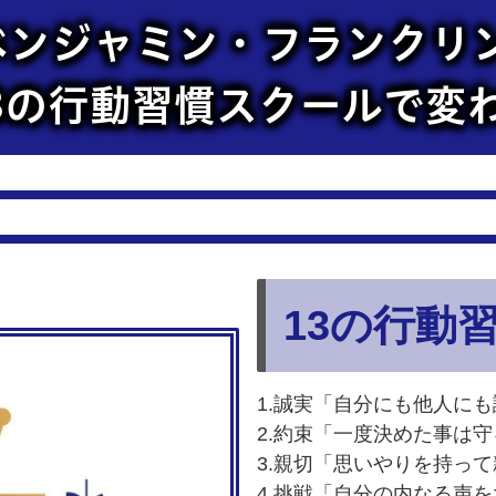
ベンジャミン・フランクリ
3の行動習慣スクールで変
13の行動
1.誠実「自分にも他人に
2.約束「一度決めた事は守
3.親切「思いやりを持っ
4.挑戦「自分の内なる声