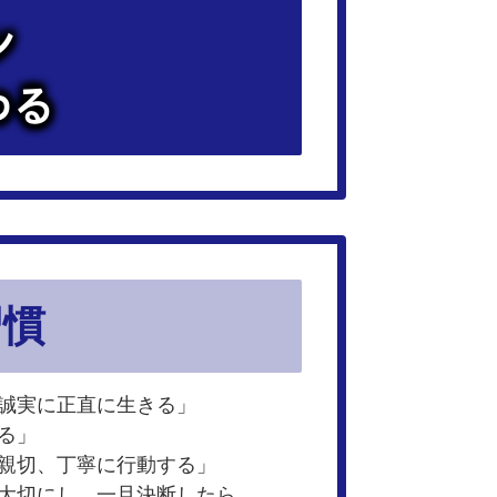
ン
わる
習慣
も誠実に正直に生きる」
る」
て親切、丁寧に行動する」
を大切にし、一旦決断したら