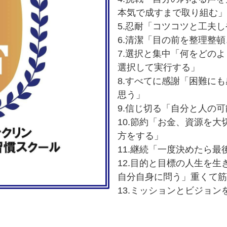
本気で成すまで取り組む」
5.忍耐「コツコツと工夫
6.清潔「目の前を整理整
7.選択と集中「何をどの
選択して実行する」
8.すべてに感謝「困難に
思う」
9.信じ切る「自分と人の
10.節約「お金、資源を
方をする」
11.継続「一度決めたら
12.目的と目標の人生を
自分自身に問う」重くて筋
13.ミッションとビジョン