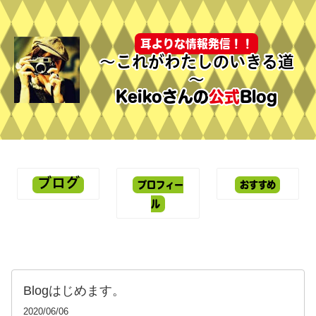
耳よりな情報発信！！
～これがわたしのいきる道
～
Keikoさんの
公式
Blog
ブログ
プロフィー
おすすめ
ル
Blogはじめます。
2020/06/06