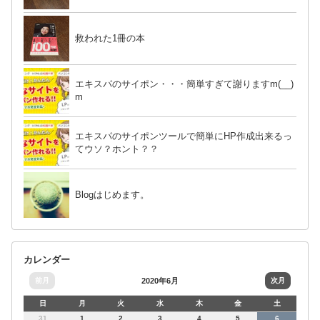
救われた1冊の本
エキスパのサイポン・・・簡単すぎて謝りますm(__)
m
エキスパのサイポンツールで簡単にHP作成出来るっ
てウソ？ホント？？
Blogはじめます。
カレンダー
前月
2020年6月
次月
日
月
火
水
木
金
土
31
1
2
3
4
5
6