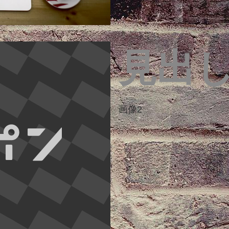
見出
画像2