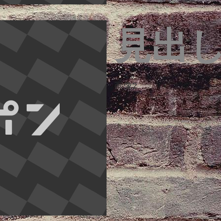
見出
画像2