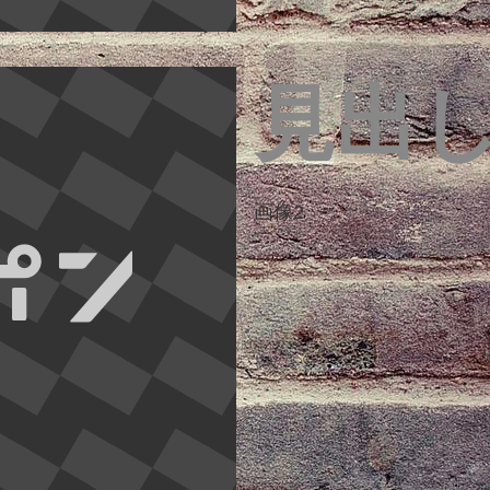
見出
画像2