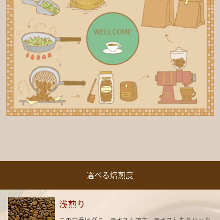
選べる焙煎度
浅煎り