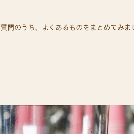
ご質問のうち、よくあるものをまとめてみま