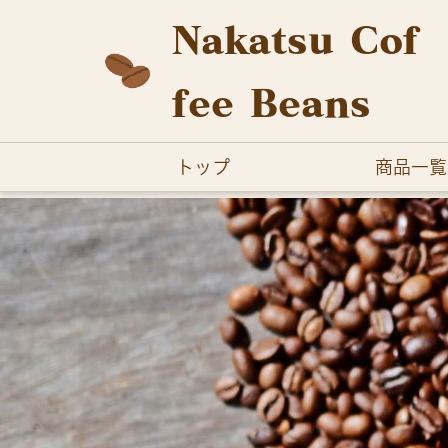
Nakatsu Cof
fee Beans
トップ
商品一覧