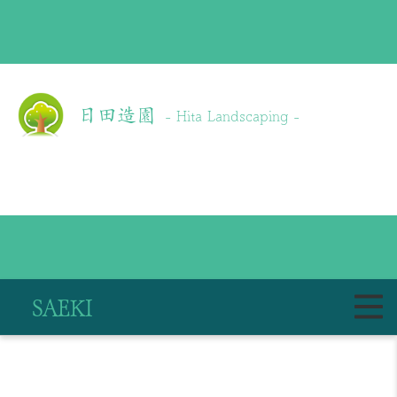
日田造園
- Hita Landscaping -
SAEKI