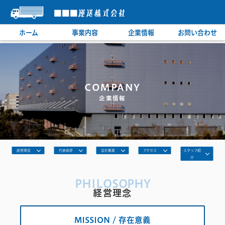
■■■運送株式会社
ホーム
事業内容
企業情報
お問い合わせ
COMPANY
企業情報
スタッフ紹
経営理念
代表挨拶
会社概要
アクセス
介
PHILOSOPHY
経営理念
MISSION /
存在意義