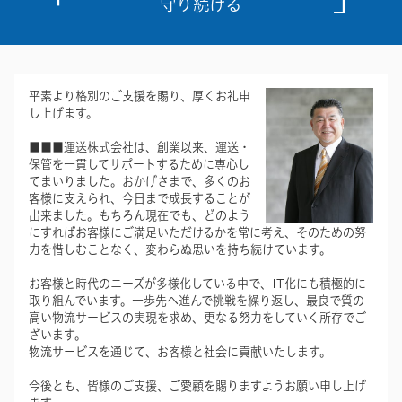
守り続ける
平素より格別のご支援を賜り、厚くお礼申
し上げます。
■■■運送株式会社は、創業以来、運送・
保管を一貫してサポートするために専心し
てまいりました。おかげさまで、多くのお
客様に支えられ、今日まで成長することが
出来ました。もちろん現在でも、どのよう
にすればお客様にご満足いただけるかを常に考え、そのための努
力を惜しむことなく、変わらぬ思いを持ち続けています。
お客様と時代のニーズが多様化している中で、IT化にも積極的に
取り組んでいます。一歩先へ進んで挑戦を繰り返し、最良で質の
高い物流サービスの実現を求め、更なる努力をしていく所存でご
ざいます。
物流サービスを通じて、お客様と社会に貢献いたします。
今後とも、皆様のご支援、
ご愛顧
を賜りますようお願い申し上げ