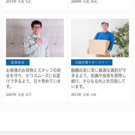
2017年 入社 S.K.
2009年 入社 M.K.
配車担当
引越作業マネージャー
お客様のお荷物とスタッフの安
臨機応変に常に最適な選択がで
全を守り、かつスムーズにお届
きるよう、知識や技術を習得し
けできるよう、日々努めていま
続け、さらなる向上を目指して
す。
います。
2007年 入社 O.T.
2013年 入社 I.M.