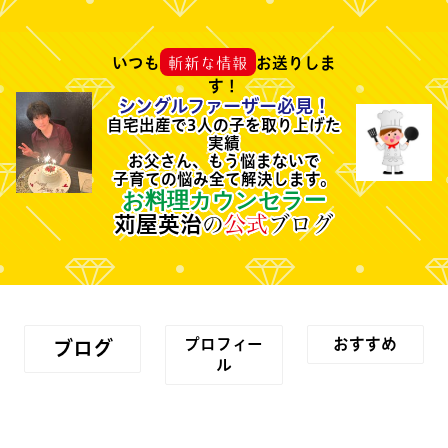
斬新な情報
いつも
お送りしま
す！
シングルファーザー必見！
自宅出産で3人の子を取り上げた
実績
お父さん、もう悩まないで
子育ての悩み全て解決します。
お料理カウンセラー
苅屋英治
の
公式
ブログ
プロフィー
おすすめ
ブログ
ル