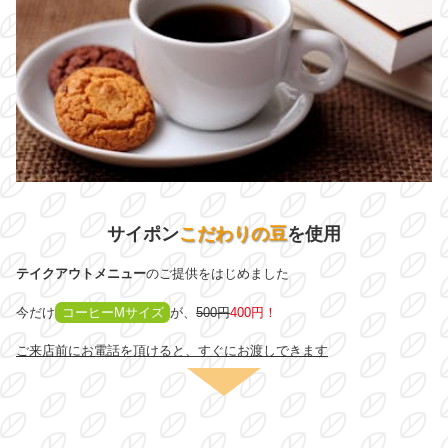
サイポン
こだわりの豆
を使用
テイクアウトメニュー
のご提供をはじめました
今だけ
コーヒーMサイズ
が、
500円
400円
！
ご来店前にお電話を頂けると、すぐにお渡しできます