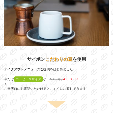
サイポン
こだわりの豆
を使用
テイクアウトメニュー
のご提供をはじめました
今だけ
コーヒーMサイズ
が、
５００円
４００円！
１
ご来店前にお電話いただけると、すぐにお渡しできます