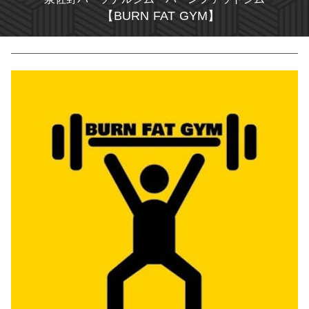
【BURN FAT GYM】