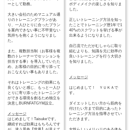
ーとして勤務。
ボディメイクの楽しさを知りま
した。
大きい会社のためマニュアル通
りのトレーニングプランがあ
正しいトレーニング方法を知っ
り、一人ひとりに合ったプラン
たことでトレーニング歴1年で1
を案内できない事に不甲斐ない
40㌔のスクワットを挙げる事が
気持ちを抱くようになりまし
出来るようになりました。
た。
自己流でただがむしゃらに取り
また、複数担当制（お客様を複
組むよりも、知識を元に効率の
数のトレーナーでセッションを
良いトレーニングを行う大切さ
担当する事）を導入していたた
を知りました。
め、お客様の目的に寄り添って
おこなえない事もありました。
メッセージ
それはトレーニングの効果にも
良くないと感じ、もっと一人ひ
はじめまして！ ＹＵＫＡで
とりに寄り添ったトレーニング
す。
ができる環境を創るため独立を
決意しBURNFATGYM設立。
ダイエットしたい方から筋肉を
付けたい方まで目的にあったト
メッセージ
レーニング方法を指導させてい
はじめまして！Taisukeです。
ただきます。
継続すれば効果はもちろんです
が、違う景色【世界】が見えて
女性らしいメリハリのある体を