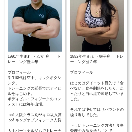
1991年生まれ ・乙女 座 ト
1992年生まれ ・獅子座 トレ
レーニング歴４年
ーニング歴２年
プロフィール
プロフィール
学生時代は空手、キックボクシ
ング。
はじめはダイエット目的で「食
トレーニングの延長でボディビ
べない」食事制限をしたり、走
ルをはじめる。
ったりと自己流で運動していま
ボディビル・フィジークのコン
した。
テストには毎年出場。
それでは痩せてはリバウンドの
jbbf 大阪クラス別65キロ級入賞
繰り返しでした。
jbbf キングオブフィジーク入賞
正しいトレーニング方法と食事
大手パーソナルジムでトレーナ
管理の方法を学ぶことで、