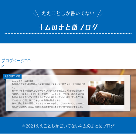
ええことしか書いてない
キムのまとめブログ
ブログページTO
P
ABOUT ME
キム（３５）神奈川県
鳥取県の底辺工場作業員から敏腕投資家ミスターXに弟子入りして投資家の道
へ。
わずか１年半で投資家としてのライフスタイルを確立し、現在では会社を２
つ経営。「ゆるく、たのしく、ケガなく」がモットーであり、水面を泳ぐ白
鳥のように努力している姿を見せないように見せないようにしているがバレ
ているという隠し事のできないお茶目な部分もあり。
将来の夢は自分の理想のフットサルコートを作り、フットサルやサッカーの
楽しさを全国民に伝え、全国に拠点を作り日本をサッカー大国にすること。
© 2021ええことしか書いてないキムのまとめブログ