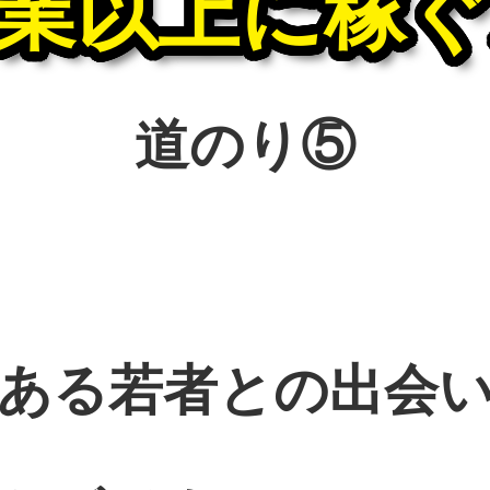
業以上に稼
道のり⑤
ある若者との出会