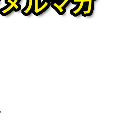
ぐメルマガ
い