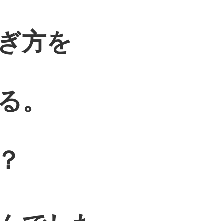
ぎ方を
る。
？