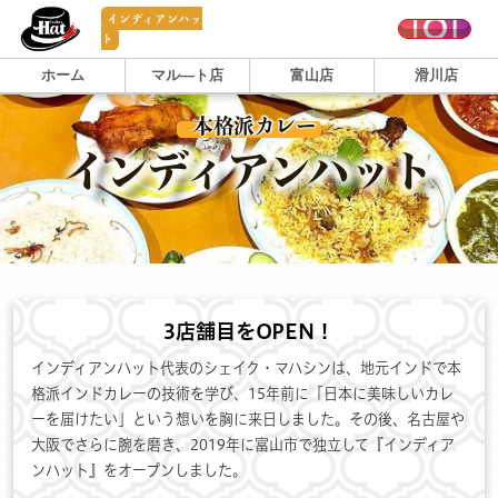
インディアンハッ
ト
ホーム
マル―ト店
富山店
滑川店
本格派カレー
インディアンハット
3店舗目をOPEN！
インディアンハット代表のシェイク・マハシンは、地元インドで本
格派インドカレーの技術を学び、15年前に「日本に美味しいカレ
ーを届けたい」という想いを胸に来日しました。その後、名古屋や
大阪でさらに腕を磨き、2019年に富山市で独立して『インディア
ンハット』をオープンしました。