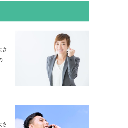
太さ
の
太さ