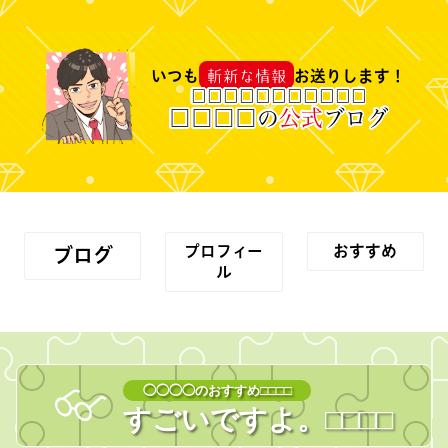
斬新な情報
いつも
お送りします！
□
□
□
□
□
□
□
□
□
□
□
□
□
□
□
の
公式
ブログ
プロフィー
おすすめ
ブログ
ル
◯◯◯◯のおすすめ□□□□
すごいですよ。
□□□
□