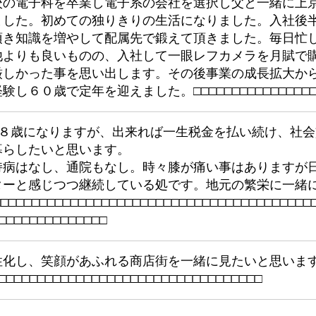
校の電子科を卒業し電子系の会社を選択し父と一緒に上
ました。初めての独りきりの生活になりました。入社後
頂き知識を増やして配属先で鍛えて頂きました。毎日忙
他よりも良いものの、入社して一眼レフカメラを月賦で
厳しかった事を思い出します。その後事業の成長拡大か
経験し６０歳で定年を迎えました。□
□
□
□
□
□
□
□
□
□
□
□
□
□
□
６８歳になりますが、出来れば一生税金を払い続け、社
暮らしたいと思います。
持病はなし、通院もなし。時々膝が痛い事はありますが
ターと感じつつ継続している処です。地元の繁栄に一緒
□
□
□
□
□
□
□
□
□
□
□
□
□
□
□
□
□
□
□
□
□
□
□
□
□
□
□
□
□
□
□
□
□
□
□
□
□
□
□
□
□
□
□
□
□
□
□
□
□
□
□
□
□
□
□
性化し、笑顔があふれる商店街を一緒に見たいと思います
□
□
□
□
□
□
□
□
□
□
□
□
□
□
□
□
□
□
□
□
□
□
□
□
□
□
□
□
□
□
□
□
□
□