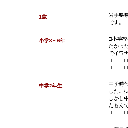
岩手県
1歳
です。□
□小学
小学3～6年
たかっ
でイワ
□
□
□
□
□
□
□
□
□
□
□
□
中学時
中学2年生
した。
しかし
たもんで
□
□
□
□
□
□