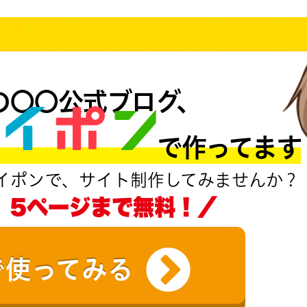
の〇〇公式ブログ、
MS で作ってます
イポンで、サイト制作してみませんか？
、5ページまで無料！／
で使ってみる