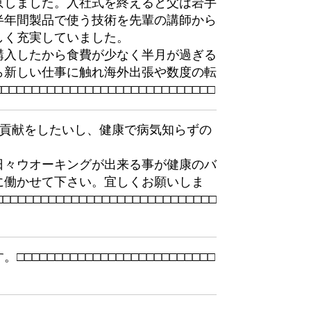
京しました。入社式を終えると父は岩手
半年間製品で使う技術を先輩の講師から
しく充実していました。
購入したから食費が少なく半月が過ぎる
ら新しい仕事に触れ海外出張や数度の転
□
□
□
□
□
□
□
□
□
□
□
□
□
□
□
□
□
□
□
□
□
□
□
□
□
□
□
□
□
会貢献をしたいし、健康で病気知らずの
日々ウオーキングが出来る事が健康のバ
に働かせて下さい。宜しくお願いしま
□
□
□
□
□
□
□
□
□
□
□
□
□
□
□
□
□
□
□
□
□
□
□
□
□
□
□
□
□
。□
□
□
□
□
□
□
□
□
□
□
□
□
□
□
□
□
□
□
□
□
□
□
□
□
□