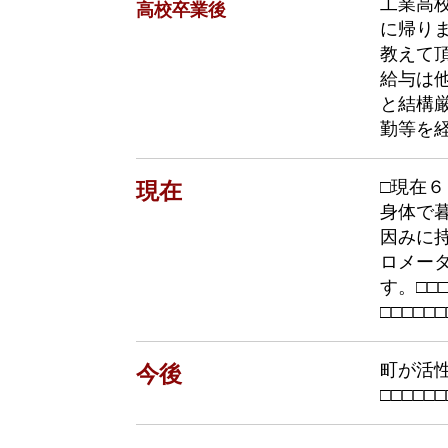
工業高
高校卒業後
に帰り
教えて
給与は
と結構
勤等を
□現在
現在
身体で
因みに
ロメー
す。
□
□
□
□
□
□
□
□
町が活
今後
□
□
□
□
□
□