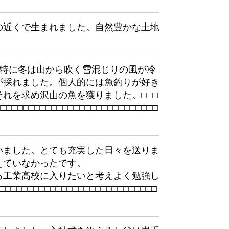
の近くで生まれました。自然豊かな土地
。特に冬は山から吹く雪混じりの風が冷
が採れました。個人的には魚釣りが好き
それを求め沢山の魚を獲りました。
□
□
□
□
□
□
□
□
□
□
□
□
□
□
□
□
□
□
□
□
□
□
□
□
□
□
□
□
□
□
□
□
いました。とても充実した日々を送りま
えていなかったです。
る工業高校に入りたいと考えよく勉強し
□
□
□
□
□
□
□
□
□
□
□
□
□
□
□
□
□
□
□
□
□
□
□
□
□
□
□
□