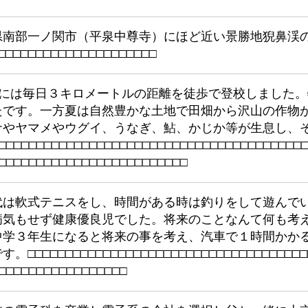
県南部一ノ関市（平泉中尊寺）にほど近い景勝地猊鼻渓
□
□
□
□
□
□
□
□
□
□
□
□
□
□
□
□
□
□
□
□
□
校には毎日３キロメートルの距離を徒歩で登校しました
たです。一方夏は自然豊かな土地で田畑から沢山の作物
ナやヤマメやウグイ、うなぎ、鮎、かじか等が生息し、
□
□
□
□
□
□
□
□
□
□
□
□
□
□
□
□
□
□
□
□
□
□
□
□
□
□
□
□
□
□
□
□
□
□
□
□
□
□
□
□
□
□
□
□
□
□
□
□
□
□
□
□
□
□
□
□
□
□
□
□
□
□
□
□
□
代は軟式テニスをし、時間がある時は釣りをして遊んで
病気もせず健康優良児でした。将来のことなんて何も考
中学３年生になると将来の事を考え、汽車で１時間かか
す。□
□
□
□
□
□
□
□
□
□
□
□
□
□
□
□
□
□
□
□
□
□
□
□
□
□
□
□
□
□
□
□
□
□
□
□
□
□
□
□
□
□
□
□
□
□
□
□
□
□
□
□
□
□