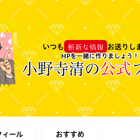
斬新な情報
いつも
お送りし
HPを一緒に作りましょう！
小野寺清の
公式
フィール
おすすめ