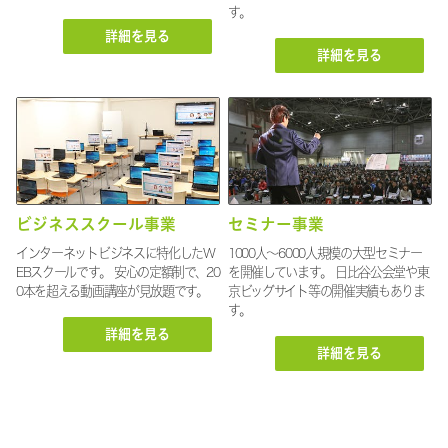
す。
詳細を見る
詳細を見る
ビジネススクール事業
セミナー事業
インターネットビジネスに特化したW
1000人〜6000人規模の大型セミナー
EBスクールです。 安心の定額制で、20
を開催しています。 日比谷公会堂や東
0本を超える動画講座が見放題です。
京ビッグサイト等の開催実績もありま
す。
詳細を見る
詳細を見る