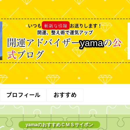
斬新な情報
いつも
お送りします！
開運、整え術で運気アップ
開運アドバイザー
の
公
yama
式
ブログ
プロフィール
おすすめ
yamaのおすすめＣＭＳサイポン