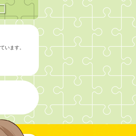
□
ています。