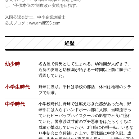
し、“子供本位の”制度改正実現を目指す。
米国公認会計士、中小企業診断士
公式ブログ：www.mifi555.com
経歴
幼少時
名古屋で長男として生まれる。幼稚園が大好きで、
近所の友達と幼稚園が始まる一時間以上前に勝手に
通園していた。
小学生時代
野球に没頭。平日は学校の部活、休日は地域のクラ
ブで活躍。
中学時代
小学校時代に野球では燃え尽きた感があった為、野
球部には入らずハンドボール部に入部。当時流行っ
ていたビーバップハイスクールの影響で不良に憧れ
ていた。警察沙汰寸前のプチ悪事をはたらくうちに
成績が撃沈していったが、3年時に心機一転。いきな
り生徒会に立候補した上で、野球部に中途入部。成