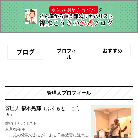
身包み剥がされパパ
を
どん底から救う離婚リカバリスト
福本こうきの
公式
ブログ
プロフィー
おすすめ
ブログ
ル
管理人プロフィール
管理人
福本晃輝
（ふくもと こう
き）
離婚リカバリスト
東京都在住
二児の父親であるが、ある日突然妻に連れ去