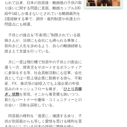
られて以来、日本の別居後・離婚後の子供の取
り扱いに関する問題に直面。離婚カップル100
組中1組しか進まないとされている離婚裁判を
2度経験する事で、調停・裁判制度や弁護士の
問題点にも精通。
子供との接点を“不条理に”制限されている親
御さんが、法律にも会社にも縛られる事無く、
前向きに人生を歩めるよう、自らの離婚経験も
踏まえて支援を行っている。
月に一度は飛行機で別居中の子供との面会に
通う一方、障害児をサポートするボランティア
に参加をする等、社会貢献活動にも従事。会社
員としては一部上場企業に勤務する傍ら、不動
産、FX、株式等の副収入でも上場企業の年収
並みのキャッシュフローを稼ぎ、「
ひとり共稼
ぎ」状態
を実現。そこから養育費も賄いつつ、
新たなパートナーや趣味・コミュニティーとの
出会い・活動を謳歌している。
同居親の権利を「過度に」擁護する余り、子
供が別居親からも等しく愛情を受ける権利を置
き去りにしている日本の現状に警鐘を鳴ら