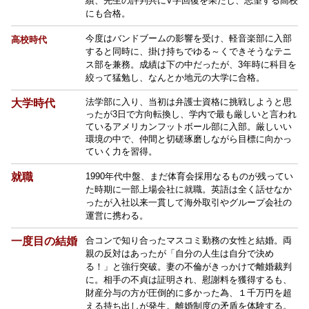
績、先生の評判共にV字回復を果たし、志望する高校
にも合格。
今度はバンドブームの影響を受け、軽音楽部に入部
高校時代
すると同時に、掛け持ちでゆる～くできそうなテニ
ス部を兼務。成績は下の中だったが、3年時に科目を
絞って猛勉し、なんとか地元の大学に合格。
法学部に入り、当初は弁護士資格に挑戦しようと思
大学時代
ったが3日で方向転換し、学内で最も厳しいと言われ
ているアメリカンフットボール部に入部。厳しいい
環境の中で、仲間と切磋琢磨しながら目標に向かっ
ていく力を習得。
就職
1990年代中盤、まだ体育会採用なるものが残ってい
た時期に一部上場会社に就職。英語は全く話せなか
ったが入社以来一貫して海外取引やグループ会社の
運営に携わる。
一度目の結婚
合コンで知り合ったマスコミ勤務の女性と結婚。両
親の反対はあったが「自分の人生は自分で決め
る！」と強行突破。妻の不倫がきっかけで離婚裁判
に。相手の不貞は証明され、慰謝料を獲得するも、
財産分与の方が圧倒的に多かった為、１千万円を超
える持ち出しが発生。離婚制度の矛盾を体験する。