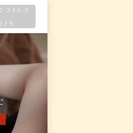
２-２４６-９
８７９
た
善