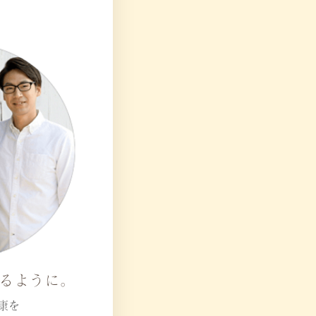
るように。
康を