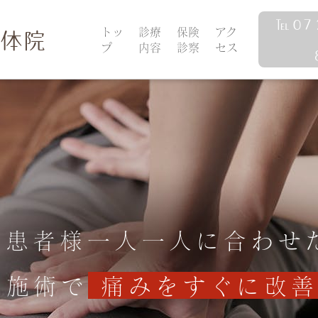
℡ 0７
体院
トッ
診療
保険
アク
プ
内容
診察
セス
患者様一人一人に合わせ
施術で
痛みをすぐに改