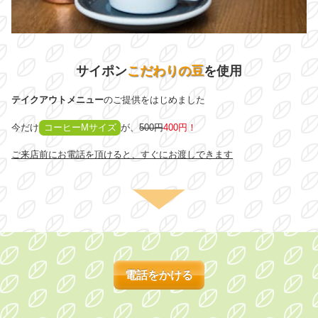
サイポン
こだわりの豆
を使用
テイクアウトメニュー
のご提供をはじめました
今だけ
コーヒーMサイズ
が、
500円
400円！
ご来店前にお電話を頂けると、すぐにお渡しできます
電話をかける