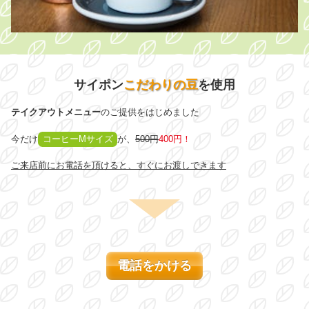
サイポン
こだわりの豆
を使用
テイクアウトメニュー
のご提供をはじめました
今だけ
コーヒーMサイズ
が、
500円
400円！
ご来店前にお電話を頂けると、すぐにお渡しできます
電話をかける