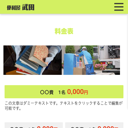
武田
便利屋
料金表
0,000
〇〇費
1名
円
この文章はダミーテキストです。テキストをクリックすることで編集が
可能です。