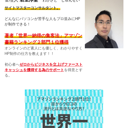
わかさと じゅんせい
サイトマスターコンサルタント。
どんなにパソコンが苦手な人もプロ並みにHP
が制作できる！
著者「世界一納得の集客法」アマゾン
書籍ランキング２部門１位獲得
オンラインのど素人にも優しく、わかりやすく
HP制作の仕方を教えます！！
初心者へ
ゼロからビジネスを立上げファースト
キャッシュを獲得する為のサポート
を得意とす
る。