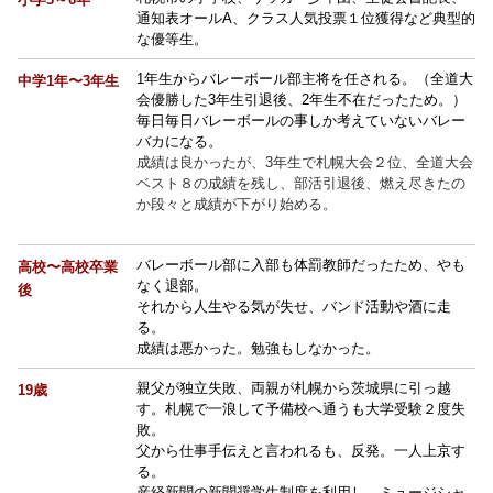
通知表オールA、クラス人気投票１位獲得など典型的
な優等生。
1年生からバレーボール部主将を任される。（全道大
中学1年〜3年生
会優勝した3年生引退後、2年生不在だったため。）
毎日毎日バレーボールの事しか考えていないバレー
バカになる。
成績は良かったが、3年生で札幌大会２位、全道大会
ベスト８の成績を残し、部活引退後、燃え尽きたの
か段々と成績が下がり始める。
バレーボール部に入部も体罰教師だったため、やも
高校〜高校卒業
なく退部。
後
それから人生やる気が失せ、バンド活動や酒に走
る。
成績は悪かった。勉強もしなかった。
親父が独立失敗、両親が札幌から茨城県に引っ越
19歳
す。札幌で一浪して予備校へ通うも大学受験２度失
敗。
父から仕事手伝えと言われるも、反発。一人上京す
る。
産経新聞の新聞奨学生制度を利用し、ミュージシャ