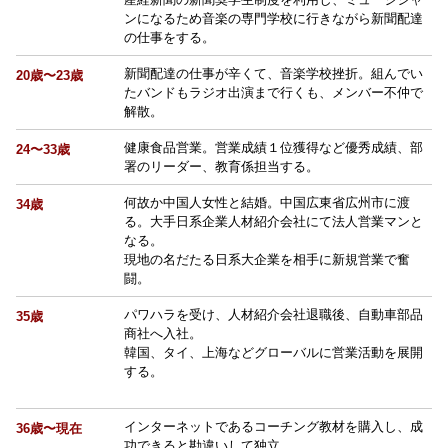
ンになるため音楽の専門学校に行きながら新聞配達
の仕事をする。
新聞配達の仕事が辛くて、音楽学校挫折。組んでい
20歳〜23歳
たバンドもラジオ出演まで行くも、メンバー不仲で
解散。
健康食品営業。営業成績１位獲得など優秀成績、部
24〜33歳
署のリーダー、教育係担当する。
何故か中国人女性と結婚。中国広東省広州市に渡
34歳
る。大手日系企業人材紹介会社にて法人営業マンと
なる。
現地の名だたる日系大企業を相手に新規営業で奮
闘。
パワハラを受け、人材紹介会社退職後、自動車部品
35歳
商社へ入社。
韓国、タイ、上海などグローバルに営業活動を展開
する。
インターネットであるコーチング教材を購入し、成
36歳〜現在
功できると勘違いして独立。