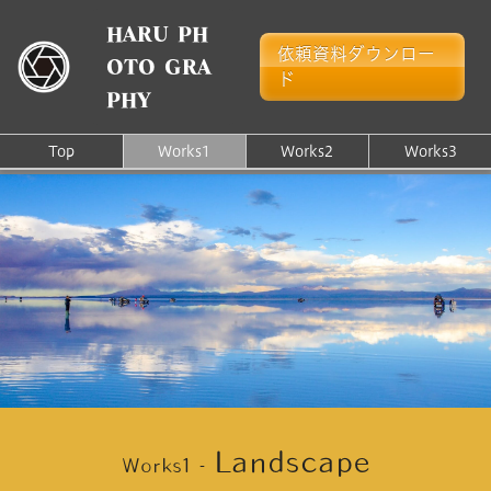
HARU PH
依頼資料ダウンロー
OTO GRA
ド
PHY
Top
Works1
Works2
Works3
Landscape
Works1 -