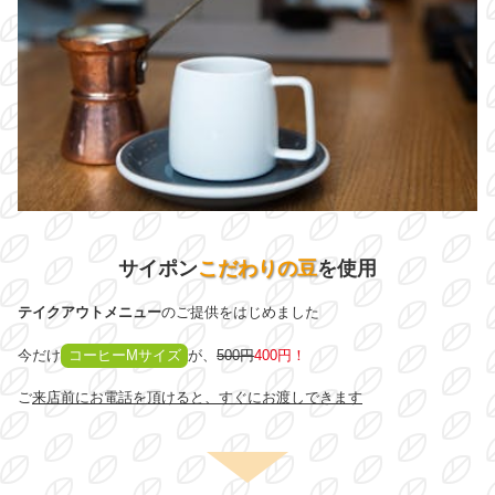
サイポン
こだわりの豆
を使用
テイクアウトメニュー
のご提供をはじめました
今だけ
コーヒーMサイズ
が、
500円
400円！
ご
来店前にお電話を頂けると、すぐにお渡しできます