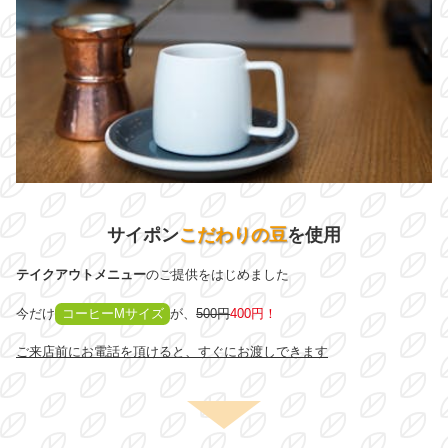
サイポン
こだわりの豆
を使用
テイクアウトメニュー
のご提供をはじめました
今だけ
コーヒーMサイズ
が、
500円
400円！
ご来店前にお電話を頂けると、すぐにお渡しできます